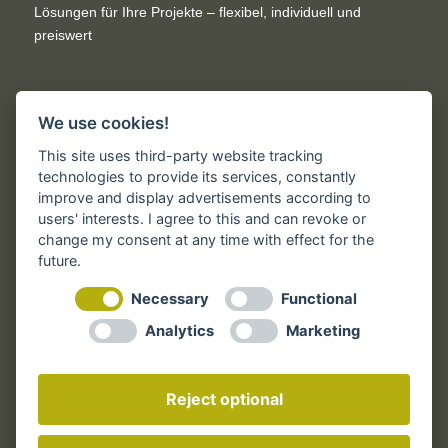
Lösungen für Ihre Projekte – flexibel, individuell und
preiswert
We use cookies!
Rechtliches
This site uses third-party website tracking
technologies to provide its services, constantly
improve and display advertisements according to
users' interests. I agree to this and can revoke or
Impressum
change my consent at any time with effect for the
AGB der Druckindustrie
future.
AGB – Online
Necessary
Functional
Widerrufsbelehrung
Analytics
Marketing
Datenschutz
Reject optional
Zum Widerrufsformular