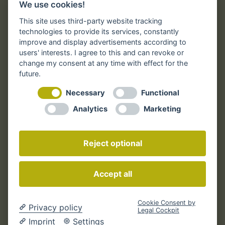
We use cookies!
Rechtliches
This site uses third-party website tracking
technologies to provide its services, constantly
improve and display advertisements according to
users' interests. I agree to this and can revoke or
Impressum
change my consent at any time with effect for the
AGB der Druckindustrie
future.
AGB – Online
Necessary
Functional
Widerrufsbelehrung
Analytics
Marketing
Datenschutz
Reject optional
Zum Widerrufsformular
Accept all
Cookie-Einstellungen ändern
Cookie Consent by
Privacy policy
Legal Cockpit
Imprint
Settings