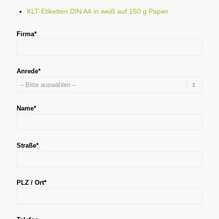
KLT-Etiketten DIN A4 in weiß auf 150 g Papier
Firma*
Anrede*
Name*
Bitte lasse dieses Feld leer.
Straße*
PLZ / Ort*