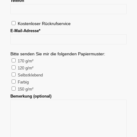
Bitte lasse dieses Feld leer.
Telefon
Kostenloser Rückrufservice
E-Mail-Adresse*
Bitte senden Sie mir die folgenden Papiermuster:
170 g/m²
120 g/m²
Selbstklebend
Farbig
150 g/m²
Bemerkung (optional)