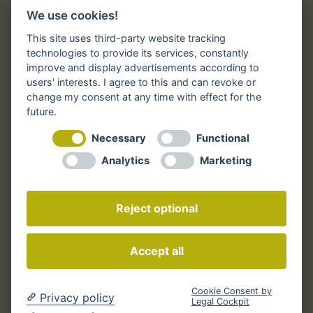
We use cookies!
Rechtliches
This site uses third-party website tracking
technologies to provide its services, constantly
improve and display advertisements according to
users' interests. I agree to this and can revoke or
Impressum
change my consent at any time with effect for the
AGB der Druckindustrie
future.
AGB – Online
Necessary
Functional
Widerrufsbelehrung
Analytics
Marketing
Datenschutz
Reject optional
Zum Widerrufsformular
Accept all
Cookie-Einstellungen ändern
Cookie Consent by
Privacy policy
Legal Cockpit